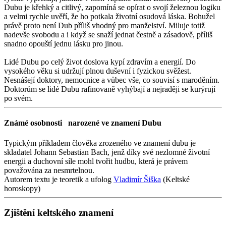
Dubu je křehký a citlivý, zapomíná se opírat o svojí železnou logiku
a velmi rychle uvěří, že ho potkala životní osudová láska. Bohužel
právě proto není Dub příliš vhodný pro manželství. Miluje totiž
nadevše svobodu a i když se snaží jednat čestně a zásadově, příliš
snadno opouští jednu lásku pro jinou.
Lidé Dubu po celý život doslova kypí zdravím a energií. Do
vysokého věku si udržují plnou duševní i fyzickou svěžest.
Nesnášejí doktory, nemocnice a vůbec vše, co souvisí s maroděním.
Doktorům se lidé Dubu rafinovaně vyhýbají a nejraději se kurýrují
po svém.
Známé osobnosti
narozené ve znamení Dubu
Typickým příkladem člověka zrozeného ve znamení dubu je
skladatel Johann Sebastian Bach, jenž díky své nezlomné životní
energii a duchovní síle mohl tvořit hudbu, která je právem
považována za nesmrtelnou.
Autorem textu je teoretik a ufolog
Vladimír Šiška
(Keltské
horoskopy)
Zjištění keltského znamení