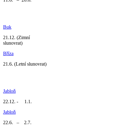
Buk
21.12.
(Zimní
slunovrat)
Bříza
21.6.
(Letní slunovrat)
Jabloň
22.12. - 1.1.
Jabloň
22.6. – 2.7.