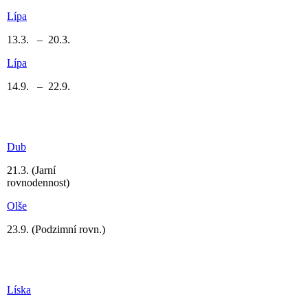
Lípa
13.3. – 20.3.
Lípa
14.9. – 22.9.
Dub
21.3.
(Jarní
rovnodennost)
Olše
23.9.
(Podzimní rovn.)
Líska