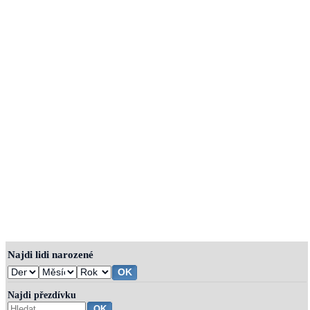
Najdi lidi narozené
Najdi přezdívku