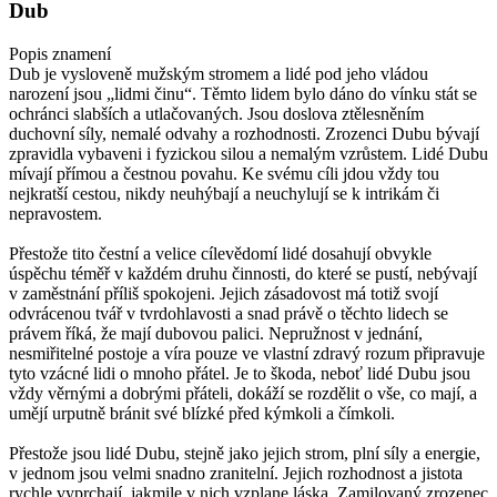
Dub
Popis znamení
Dub je vysloveně mužským stromem a lidé pod jeho vládou
narození jsou „lidmi činu“. Těmto lidem bylo dáno do vínku stát se
ochránci slabších a utlačovaných. Jsou doslova ztělesněním
duchovní síly, nemalé odvahy a rozhodnosti. Zrozenci Dubu bývají
zpravidla vybaveni i fyzickou silou a nemalým vzrůstem. Lidé Dubu
mívají přímou a čestnou povahu. Ke svému cíli jdou vždy tou
nejkratší cestou, nikdy neuhýbají a neuchylují se k intrikám či
nepravostem.
Přestože tito čestní a velice cílevědomí lidé dosahují obvykle
úspěchu téměř v každém druhu činnosti, do které se pustí, nebývají
v zaměstnání příliš spokojeni. Jejich zásadovost má totiž svojí
odvrácenou tvář v tvrdohlavosti a snad právě o těchto lidech se
právem říká, že mají dubovou palici. Nepružnost v jednání,
nesmiřitelné postoje a víra pouze ve vlastní zdravý rozum připravuje
tyto vzácné lidi o mnoho přátel. Je to škoda, neboť lidé Dubu jsou
vždy věrnými a dobrými přáteli, dokáží se rozdělit o vše, co mají, a
umějí urputně bránit své blízké před kýmkoli a čímkoli.
Přestože jsou lidé Dubu, stejně jako jejich strom, plní síly a energie,
v jednom jsou velmi snadno zranitelní. Jejich rozhodnost a jistota
rychle vyprchají, jakmile v nich vzplane láska. Zamilovaný zrozenec