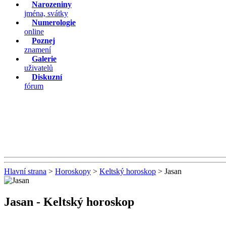
Narozeniny
jména, svátky
Numerologie
online
Poznej
znamení
Galerie
uživatelů
Diskuzní
fórum
Hlavní strana
>
Horoskopy
>
Keltský horoskop
> Jasan
Jasan
- Keltský horoskop