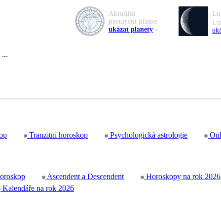
Aktuální
Lu
postavení planet
Lu
ukázat planety
»
uká
...
op
Tranzitní horoskop
Psychologická astrologie
Onl
horoskop
Ascendent a Descendent
Horoskopy na rok 2026
Kalendáře na rok 2026