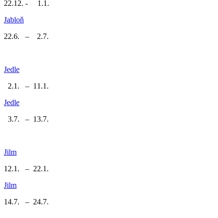
22.12. - 1.1.
Jabloň
22.6. – 2.7.
Jedle
2.1. – 11.1.
Jedle
3.7. – 13.7.
Jilm
12.1. – 22.1.
Jilm
14.7. – 24.7.