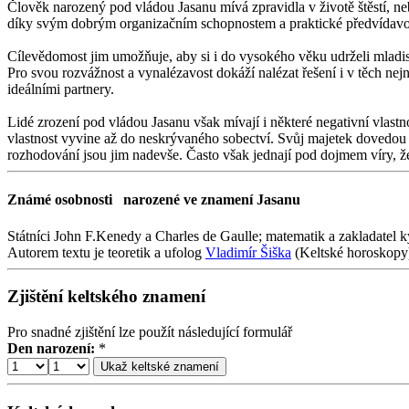
Člověk narozený pod vládou Jasanu mívá zpravidla v životě štěstí, neb
díky svým dobrým organizačním schopnostem a praktické předvídavosti.
Cílevědomost jim umožňuje, aby si i do vysokého věku udrželi mladistv
Pro svou rozvážnost a vynalézavost dokáží nalézat řešení i v těch nej
ideálními partnery.
Lidé zrození pod vládou Jasanu však mívají i některé negativní vlastnos
vlastnost vyvine až do neskrývaného sobectví. Svůj majetek dovedou l
rozhodování jsou jim nadevše. Často však jednají pod dojmem víry, že b
Známé osobnosti
narozené ve znamení Jasanu
Státníci John F.Kenedy a Charles de Gaulle; matematik a zakladatel 
Autorem textu je teoretik a ufolog
Vladimír Šiška
(Keltské horoskopy
Zjištění keltského znamení
Pro snadné zjištění lze použít následující formulář
Den narození:
*