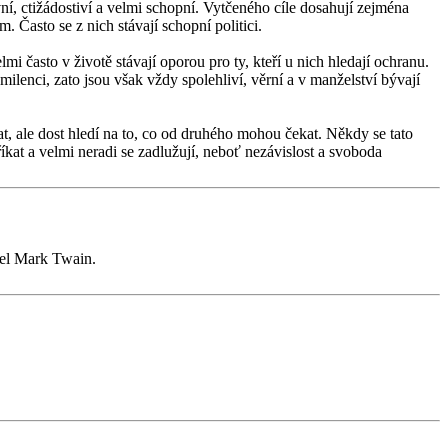
ní, ctižádostiví a velmi schopní. Vytčeného cíle dosahují zejména
Často se z nich stávají schopní politici.
i často v životě stávají oporou pro ty, kteří u nich hledají ochranu.
ilenci, zato jsou však vždy spolehliví, věrní a v manželství bývají
vat, ale dost hledí na to, co od druhého mohou čekat. Někdy se tato
kat a velmi neradi se zadlužují, neboť nezávislost a svoboda
tel Mark Twain.