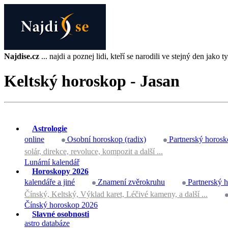
Najdise.cz
... najdi a poznej lidi, kteří se narodili ve stejný den jako ty 
Keltský horoskop - Jasan
Astrologie
online
Osobní horoskop (radix)
Partnerský horosk
solár, direkce, revoluce, kompozit a další ...
Lunární kalendář
Horoskopy 2026
kalendáře a jiné
Znamení zvěrokruhu
Partnerský 
Čínský, Keltský, Výklad karet, Léčivé kameny, a další ...
Čínský horoskop 2026
Slavné osobnosti
astro databáze