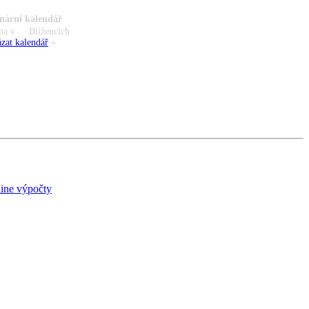
nární kalendář
na v
Blížencích
zat kalendář
»
ine výpočty