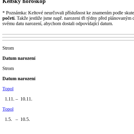
Keltský horoskop
* Poznámka:
Keltové neurčovali příslušnost ke znamením podle skute
početí
. Takže jestliže jsme např. narozeni tři týdny před plánovaným 
svému datu narození, abychom dostali odpovídající datum.
Strom
Datum narození
Strom
Datum narození
Topol
1.11. – 10.11.
Topol
1.5. – 10.5.