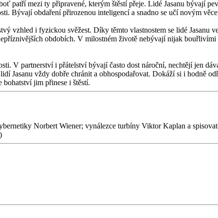
oť patří mezi ty připravené, kterým štěstí přeje. Lidé Jasanu bývají pev
 Bývají obdaření přirozenou inteligencí a snadno se učí novým věcem. 
ý vzhled i fyzickou svěžest. Díky těmto vlastnostem se lidé Jasanu velm
nepříznivějších obdobích. V milostném životě nebývají nijak bouřlivími m
ti. V partnerství i přátelství bývají často dost nároční, nechtějí jen dá
idí Jasanu vždy dobře chránit a obhospodařovat. Dokáží si i hodně odří
ohatství jim přinese i štěstí.
kybernetiky Norbert Wiener; vynálezce turbíny Viktor Kaplan a spisova
)