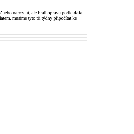
čného narození, ale brali opravu podle
data
datem, musíme tyto tři týdny připočítat ke