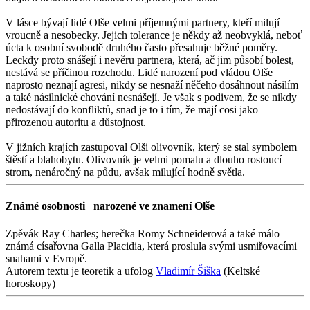
V lásce bývají lidé Olše velmi příjemnými partnery, kteří milují
vroucně a nesobecky. Jejich tolerance je někdy až neobvyklá, neboť
úcta k osobní svobodě druhého často přesahuje běžné poměry.
Leckdy proto snášejí i nevěru partnera, která, ač jim působí bolest,
nestává se příčinou rozchodu. Lidé narození pod vládou Olše
naprosto neznají agresi, nikdy se nesnaží něčeho dosáhnout násilím
a také násilnické chování nesnášejí. Je však s podivem, že se nikdy
nedostávají do konfliktů, snad je to i tím, že mají cosi jako
přirozenou autoritu a důstojnost.
V jižních krajích zastupoval Olši olivovník, který se stal symbolem
štěstí a blahobytu. Olivovník je velmi pomalu a dlouho rostoucí
strom, nenáročný na půdu, avšak milující hodně světla.
Známé osobnosti
narozené ve znamení Olše
Zpěvák Ray Charles; herečka Romy Schneiderová a také málo
známá císařovna Galla Placidia, která proslula svými usmiřovacími
snahami v Evropě.
Autorem textu je teoretik a ufolog
Vladimír Šiška
(Keltské
horoskopy)