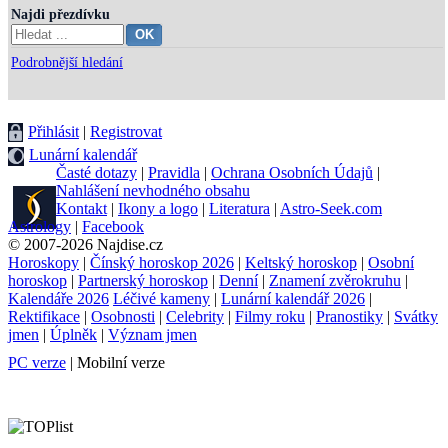
Najdi přezdívku
Podrobnější hledání
Přihlásit
|
Registrovat
Lunární kalendář
Časté dotazy
|
Pravidla
|
Ochrana Osobních Údajů
|
Nahlášení nevhodného obsahu
Kontakt
|
Ikony a logo
|
Literatura
|
Astro-Seek.com
Astrology
|
Facebook
© 2007-2026 Najdise.cz
Horoskopy
|
Čínský horoskop 2026
|
Keltský horoskop
|
Osobní
horoskop
|
Partnerský horoskop
|
Denní
|
Znamení zvěrokruhu
|
Kalendáře 2026
Léčivé kameny
|
Lunární kalendář 2026
|
Rektifikace
|
Osobnosti
|
Celebrity
|
Filmy roku
|
Pranostiky
|
Svátky
jmen
|
Úplněk
|
Význam jmen
PC verze
| Mobilní verze