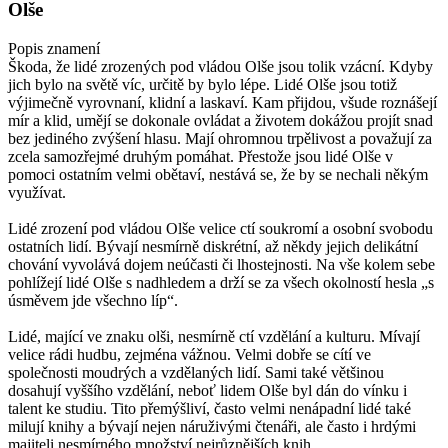
Olše
Popis znamení
Škoda, že lidé zrozených pod vládou Olše jsou tolik vzácní. Kdyby
jich bylo na světě víc, určitě by bylo lépe. Lidé Olše jsou totiž
výjimečně vyrovnaní, klidní a laskaví. Kam přijdou, všude roznášejí
mír a klid, umějí se dokonale ovládat a životem dokážou projít snad
bez jediného zvýšení hlasu. Mají ohromnou trpělivost a považují za
zcela samozřejmé druhým pomáhat. Přestože jsou lidé Olše v
pomoci ostatním velmi obětaví, nestává se, že by se nechali někým
využívat.
Lidé zrození pod vládou Olše velice ctí soukromí a osobní svobodu
ostatních lidí. Bývají nesmírně diskrétní, až někdy jejich delikátní
chování vyvolává dojem neúčasti či lhostejnosti. Na vše kolem sebe
pohlížejí lidé Olše s nadhledem a drží se za všech okolností hesla „s
úsměvem jde všechno líp“.
Lidé, mající ve znaku olši, nesmírně ctí vzdělání a kulturu. Mívají
velice rádi hudbu, zejména vážnou. Velmi dobře se cítí ve
společnosti moudrých a vzdělaných lidí. Sami také většinou
dosahují vyššího vzdělání, neboť lidem Olše byl dán do vínku i
talent ke studiu. Tito přemýšliví, často velmi nenápadní lidé také
milují knihy a bývají nejen náruživými čtenáři, ale často i hrdými
majiteli nesmírného množství nejrůznějších knih.